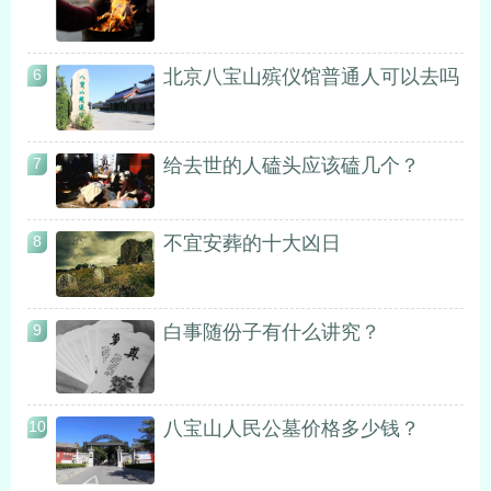
北京八宝山殡仪馆普通人可以去吗
6
给去世的人磕头应该磕几个？
7
不宜安葬的十大凶日
8
白事随份子有什么讲究？
9
八宝山人民公墓价格多少钱？
10