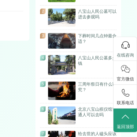
八宝山人民公墓可以
2
进去参观吗
下葬时间几点钟最合
3
适？
在线咨询
八宝山人民公墓多少
4
钱
官方微信
三周年祭日有什么讲
5
究？
联系电话
北京八宝山殡仪馆普
6
通人可以去吗
返回顶部
给去世的人磕头应该
7