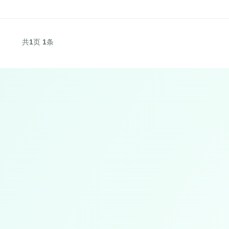
共
1
页
1
条