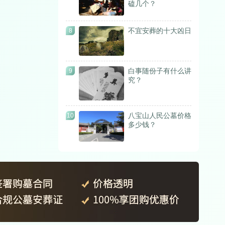
磕几个？
不宜安葬的十大凶日
8
白事随份子有什么讲
9
究？
八宝山人民公墓价格
10
多少钱？