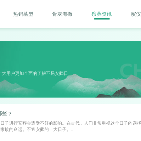
热销墓型
骨灰海撒
殡葬资讯
殡仪
广大用户更加全面的了解不易安葬日
哪些？
些日子进行安葬会遭受不好的影响。在古代，人们非常重视这个日子的选
家族的命运。不宜安葬的十大日子。...