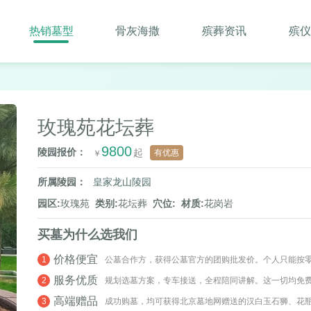
热销墓型
骨灰海撒
殡葬资讯
殡仪
玫瑰苑花坛葬
9800
陵园报价：
有优惠
所属陵园：
皇家龙山陵园
园区:
玫瑰苑
类别:
花坛葬
穴位:
材质:
花岗岩
买墓为什么选我们
价格便宜
1
公墓合作方，获得公墓官方的团购批发价。个人只能按
服务优质
2
规划选墓方案，专车接送，全程陪同讲解。这一切均免
高端赠品
3
成功购墓，均可获得北京墓地网赠送的汉白玉石狮、花