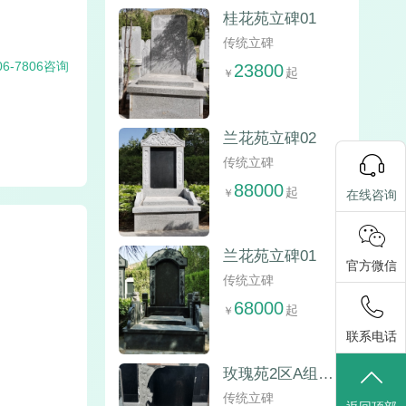
桂花苑立碑01
传统立碑
06-7806咨询
23800
兰花苑立碑02
传统立碑
88000
在线咨询
兰花苑立碑01
官方微信
传统立碑
68000
联系电话
玫瑰苑2区A组立碑
传统立碑