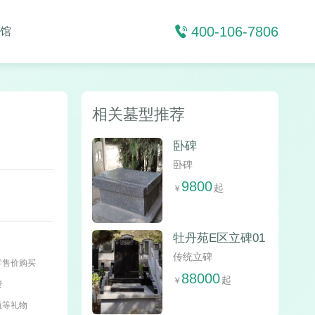
400-106-7806
馆
相关墓型推荐
卧碑
卧碑
9800
牡丹苑E区立碑01
传统立碑
零售价购买
88000
费
瓶等礼物