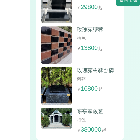
返回顶部
29800
玫瑰苑壁葬
特色
13800
玫瑰苑树葬卧碑
树葬
16800
东亭家族墓
特色
380000