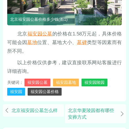
北京福安园公墓价格多少钱(图1)
北京
福安园公墓
的价格在1.58万元起，具体价格
可能会因
墓地
位置、墓地大小、
墓碑
类型等因素而有
所不同。
以上价格仅供参考，建议直接联系网站客服进行
详细咨询。
关键词：
福安园公墓
福安园墓地
福安园陵园
福安园
福安园公墓价格
北京福安园公墓怎么样
北京华夏陵园都有哪些
安葬方式