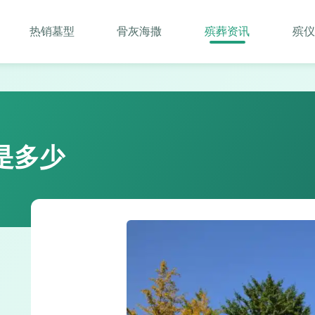
热销墓型
骨灰海撒
殡葬资讯
殡仪
是多少