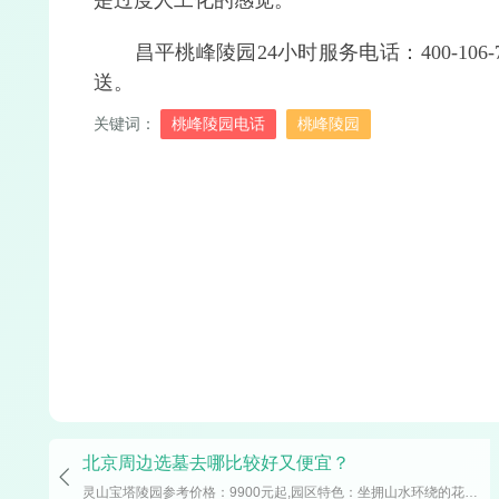
是过度人工化的感觉。
昌平桃峰陵园24小时服务电话：400-106-78
送。
关键词：
桃峰陵园电话
桃峰陵园
北京周边选墓去哪比较好又便宜？
灵山宝塔陵园参考价格：9900元起,园区特色：坐拥山水环绕的花园式环境，三季繁花、四季常绿，交通便捷，高速直达。