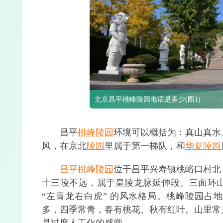
北京昌平桃峰陵园电话是多少(图1)
昌平
桃峰陵园
环境可以概括为：真山真水
风，在京北
陵园
里属于第一梯队，和
华夏陵园
昌平桃峰陵园
位于昌平兴寿镇桃峪口村北
十三陵不远，属于皇陵龙脉延伸段。三面环
“左青龙右白虎” 的风水格局。桃峰陵园占地约
多，四季常青，春有桃花、秋有红叶。山里常