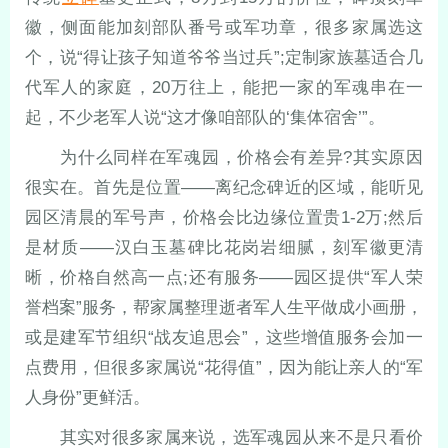
徽，侧面能加刻部队番号或军功章，很多家属选这
个，说“得让孩子知道爷爷当过兵”;定制家族墓适合几
代军人的家庭，20万往上，能把一家的军魂串在一
起，不少老军人说“这才像咱部队的‘集体宿舍’”。
为什么同样在军魂园，价格会有差异?其实原因
很实在。首先是位置——离纪念碑近的区域，能听见
园区清晨的军号声，价格会比边缘位置贵1-2万;然后
是材质——汉白玉墓碑比花岗岩细腻，刻军徽更清
晰，价格自然高一点;还有服务——园区提供“军人荣
誉档案”服务，帮家属整理逝者军人生平做成小画册，
或是建军节组织“战友追思会”，这些增值服务会加一
点费用，但很多家属说“花得值”，因为能让亲人的“军
人身份”更鲜活。
其实对很多家属来说，选军魂园从来不是只看价