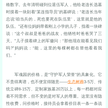
格数字。去年清明碰到位退伍军人，他给老连长选墓
时摸着一块刻着“某连指导员”的墓碑说：“老连长当年
总说‘咱当兵的，死也要死在队伍里’，这里就是他的
队伍。”还有位妈妈带着刚上小学的儿子，指着一块碑
说：“这个叔叔是爸爸的战友，他牺牲时爸爸哭了三
天。”儿子摸着碑上的军徽问：“那他现在能看见我们
吗?”妈妈说：“能，这里的每棵树都在替他看着我
们。”
军魂园的价格，是“守护军人荣誉”的具象化。它
不贵得离谱，也不便宜得随意——
生态树葬
3-5万、传
统立碑8-15万、定制家族墓20万以上，每一档都对应
着不同需求，但不变的是对军人的尊重。这里没有隐
性收费，问价格时，接待员会拿着价目表一条一条说