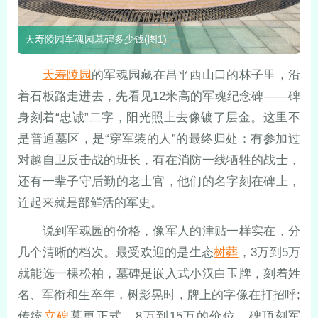
天寿陵园军魂园墓碑多少钱(图1)
天寿陵园
的军魂园藏在昌平西山口的林子里，沿
着石板路走进去，先看见12米高的军魂纪念碑——碑
身刻着“忠诚”二字，阳光照上去像镀了层金。这里不
是普通墓区，是“穿军装的人”的最终归处：有参加过
对越自卫反击战的班长，有在消防一线牺牲的战士，
还有一辈子守后勤的老士官，他们的名字刻在碑上，
连起来就是部鲜活的军史。
说到军魂园的价格，像军人的津贴一样实在，分
几个清晰的档次。最受欢迎的是生态
树葬
，3万到5万
就能选一棵松柏，墓碑是嵌入式小汉白玉牌，刻着姓
名、军衔和生卒年，树影晃时，牌上的字像在打招呼;
传统
立碑
墓更正式，8万到15万的价位，碑顶刻军