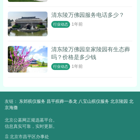
清东陵万佛园服务电话多少？
1年前
行业动态
清东陵万佛园皇家陵园有生态葬
吗？价格是多少钱
1年前
行业动态
友链：
东郊殡仪服务
昌平殡葬一条龙
八宝山殡仪服务
北京陵园
北
京海撒
北京公墓网正规选墓平台。
信息真实可靠，实时更新。
北京市昌平区办事处