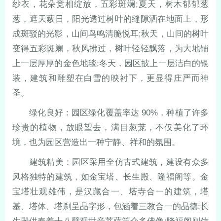
纱衣，花朵竞相绽放，五彩斑斓;夏天，树木郁郁葱
葱，遮天蔽日，阳光透过树叶的缝隙洒在地面上，形
成斑驳的光影，山间鸟鸣清脆悦耳;秋天，山间的树叶
变得五彩斑斓，秋风拂过，树叶轻轻飘落，为大地铺
上一层厚厚的金色地毯;冬天，园区披上一层洁白的银
装，建筑和雕塑在白雪的映衬下，更显得庄严而神
圣。
绿化良好：园区绿化覆盖率达 90%，种植了许多
珍贵的植物，放眼望去，满目葱茏，不仅美化了环
境，也为园区营造出一种宁静、祥和的氛围。
建筑精美：园区采用全仿古式建筑，建设有众多
风格独特的建筑，如金宝塔、长生殿、隆福阁等。金
宝塔壮观雄伟，是汉藏合一、塔寺合一的建筑，塔
基、塔体、塔刹呈品字形，包涵着三教合一的品德;长