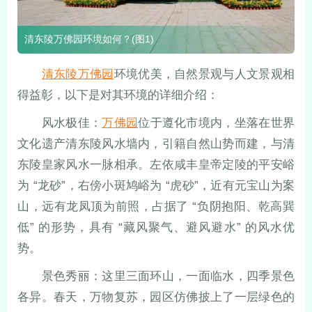
清东陵万佛园环境如何？(图1)
清东陵万佛园
环境优美，自然景观与人文景观相
得益彰，以下是对其环境的详细介绍：
风水极佳：
万佛园
位于遵化市境内，坐落在世界
文化遗产清东陵风水墙内，引籍自然山势而建，与清
东陵皇家风水一脉相承。左依咸丰皇帝定陵的平安峪
为 “龙砂”，右傍小斑鸠峪为 “虎砂”，近有元宝山为案
山，远有龙凤顶为前照，占据了 “负阴抱阳、乾高巽
低” 的形势，具有 “藏风聚气、避风避水” 的风水优
势。
景色秀丽：这里三面环山，一面临水，四季景色
各异。春天，万物复苏，园区仿佛披上了一层绿色的