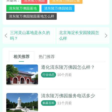
关键词：
清东陵万佛园
清东陵万佛园公墓
清东陵万佛园墓地
清东陵万佛园陵园
清东陵万佛园陵园墓地怎么样
三河灵山墓地是永久的
北京海淀长安园陵园怎
吗？
么样
相关推荐
热门推荐
遵化清东陵万佛园怎么样？
10个月前
行业动态
清东陵万佛园服务电话多少
11个月前
购墓百科