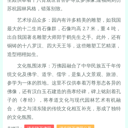
生殿供奉着十八臂观世音菩萨等众多佛像;隆福阁则仿
苏杭园林风格，错落别致。
艺术珍品众多：园内有许多精美的雕塑，如我国
最大的十二生肖石像群，石像均高 2.7 米，重 4 吨，
出自我国著名雕塑大师郑于鹤先生之手。此外，还有
铜铸的十八罗汉、四大天王等，这些雕塑工艺精湛，
造型栩栩如生。
文化氛围浓厚：万佛园融合了中华民族五千年传
统文化及佛学、道学、儒学，是集人文景观、旅游、
参学为一体的胜地。这里不仅供奉着万尊形态各异的
佛像，还有汉白玉石建造的燕孝经碑，碑上铭刻着孔
子的《孝经》，将孝道文化与现代园林艺术有机融
合，使之与清东陵的传统文化相互补充，形成了独特
的文化氛围。